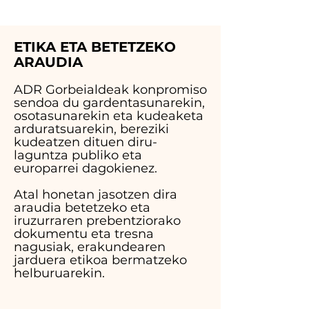
ETIKA ETA BETETZEKO
ARAUDIA
ADR Gorbeialdeak konpromiso
sendoa du gardentasunarekin,
osotasunarekin eta kudeaketa
arduratsuarekin, bereziki
kudeatzen dituen diru-
laguntza publiko eta
europarrei dagokienez.
Atal honetan jasotzen dira
araudia betetzeko eta
iruzurraren prebentziorako
dokumentu eta tresna
nagusiak, erakundearen
jarduera etikoa bermatzeko
helburuarekin.
Eskuragarri dauden