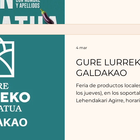
Txorizoak: Baserriko Txorizoak. Ibarra B
Barazkiak, frutea, kontserbak. Horno 
Saratxaga: Ogia. Txikiñena: Ahuntz gazta, esnekiak.
Isusi Anaiak: Gazta.
4 mar
GURE LURRE
GALDAKAO
Feria de productos local
los jueves), en los soporta
Lehendakari Agirre, horari
Productores que estarán 
marzo de 2026: Mimintzep
hortalizas, mermeladas, z
Gildas, pimientos. Jagoba 
hortalizas. Horno de Leña