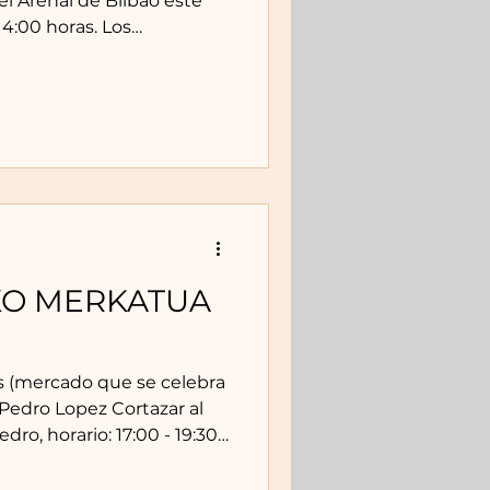
el Arenal de Bilbao este
este sábado: Gorka
as y frutas ecológicas.
eos derivados. Urigoitiko
illasana: Verduras-
icas. Tologorri: Mermeladas
terain: Verdura y fruta.
: Pan y pastel va
KO MERKATUA
es (mercado que se celebra
dro, horario: 17:00 - 19:30.
n el mercado el 11 de
Barazkiak. Urigoitiko