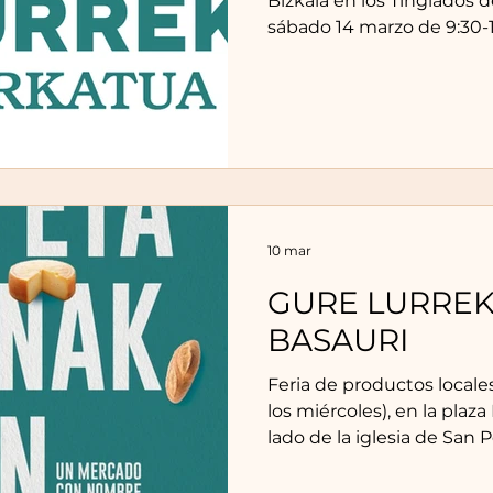
Bizkaia en los Tinglados d
sábado 14 marzo de 9:30-14:00 horas. Los
productores que estarán 
Irazabal: Verduras-hortaliz
Txikiñena: Productos láct
Txorizoak: Chorizos. Iker V
hortalizas y frutas ecológ
ecológicas. Sonia Isasi Sal
Janire Goikuria Petralanda
10 mar
GURE LURRE
BASAURI
Feria de productos local
los miércoles), en la plaza Pedro Lopez Cortazar al
lado de la iglesia de San Pe
Productores que estarán e
marzo de 2026: Jagoba Galarza: 