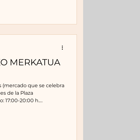
aserria:
de Leña
KO MERKATUA
es (mercado que se celebra
les de la Plaza
o: 17:00-20:00 h.
en el mercado el 5 de
e Baserria: Verduras,
umos. La Gilda del Norte:
Galarza: Verduras,
 Saratxaga: Pan.